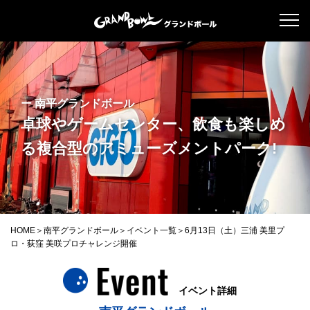
ー 南平グランドボール
卓球やゲームセンター、飲食も楽しめ
る
複合型のアミューズメントパーク!
HOME
南平グランドボール
イベント一覧
6月13日（土）三浦 美里プ
ロ・荻窪 美咲プロチャレンジ開催
イベント詳細